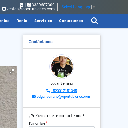
|
3339687309
Select Language
▼
ventas@oportubienes.com
entas
Renta
Servicios
Contáctenos
Contáctanos
Edgar Serrano
+523317151045
edgar.serrano@oportubienes.com
¿Prefieres que te contactemos?
*
Tu nombre