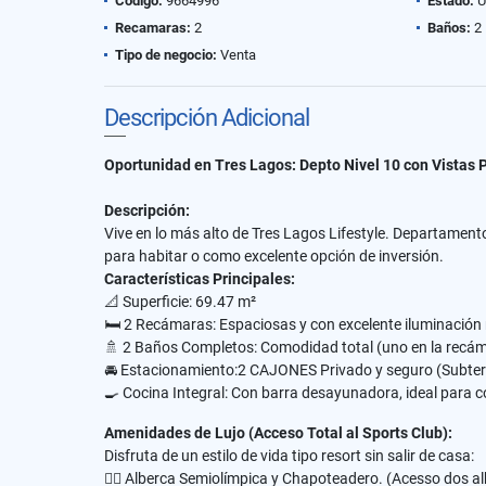
Código:
9664996
Estado:
U
Recamaras:
2
Baños:
2
Tipo de negocio:
Venta
Descripción Adicional
Oportunidad en Tres Lagos: Depto Nivel 10 con Vistas Pa
​Descripción:
Vive en lo más alto de Tres Lagos Lifestyle. Departamento 
para habitar o como excelente opción de inversión.
​Características Principales:
​📐 Superficie: 69.47 m²
​🛏️ 2 Recámaras: Espaciosas y con excelente iluminación 
​🚿 2 Baños Completos: Comodidad total (uno en la recáma
​🚘 Estacionamiento:2 CAJONES Privado y seguro (Subter
​🍳 Cocina Integral: Con barra desayunadora, ideal para co
​Amenidades de Lujo (Acceso Total al Sports Club):
Disfruta de un estilo de vida tipo resort sin salir de casa:
​🏊‍♂️ Alberca Semiolímpica y Chapoteadero. (Acesso dos 