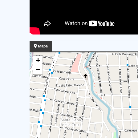
Mapa
+
−