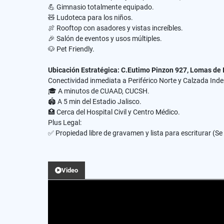
​💪 Gimnasio totalmente equipado.
​🧸 Ludoteca para los niños.
​🍖 Rooftop con asadores y vistas increíbles.
​🎉 Salón de eventos y usos múltiples.
​🐶 Pet Friendly.
​Ubicación Estratégica: C.Eutimo Pinzon 927, Lomas de
Conectividad inmediata a Periférico Norte y Calzada In
​🎓 A minutos de CUAAD, CUCSH.
​🏟️ A 5 min del Estadio Jalisco.
​🏥 Cerca del Hospital Civil y Centro Médico.
​Plus Legal:
✅ Propiedad libre de gravamen y lista para escriturar (Se
Video