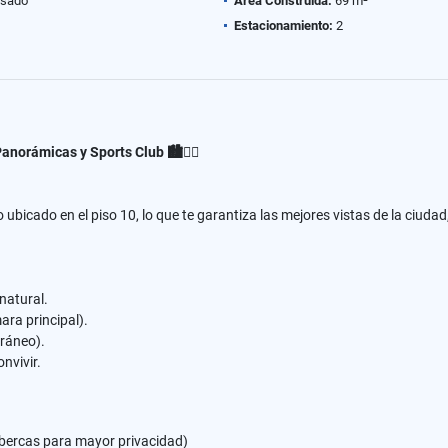
sado
Área Construida:
69 m²
Estacionamiento:
2
norámicas y Sports Club 🏙️🏊‍♂️
ubicado en el piso 10, lo que te garantiza las mejores vistas de la ciudad
natural.
ra principal).
ráneo).
nvivir.
albercas para mayor privacidad)