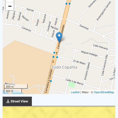
−
200 m
500 ft
Leaflet
| Wasi - ©
OpenStreetMap
Street View