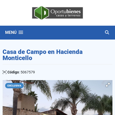
MENÚ
Casa de Campo en Hacienda
Monticello
Código
: 5067579
EXCLUSIVA