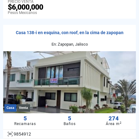
PRECIO VENTA
$6,000,000
Pesos Mexicanos
Casa 138-i en esquina, con roof, en la cima de zapopan
En: Zapopan, Jalisco
Casa
Venta
5
5
274
2
Recamaras
Baños
Área m
9854912