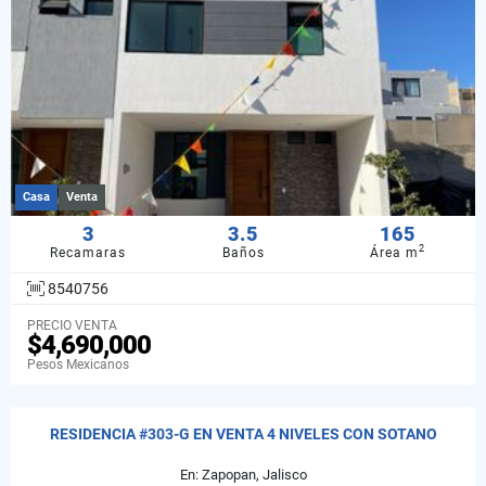
Casa
Venta
3
3.5
165
2
Recamaras
Baños
Área m
8540756
PRECIO VENTA
$4,690,000
Pesos Mexicanos
RESIDENCIA #303-G EN VENTA 4 NIVELES CON SOTANO
En: Zapopan, Jalisco