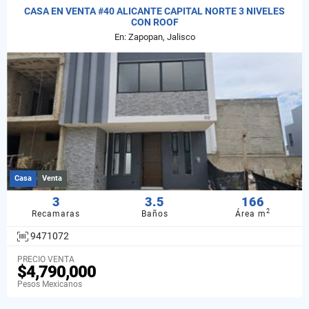
CASA EN VENTA #40 ALICANTE CAPITAL NORTE 3 NIVELES
CON ROOF
En: Zapopan, Jalisco
Casa
Venta
3
3.5
166
2
Recamaras
Baños
Área m
9471072
PRECIO VENTA
$4,790,000
Pesos Mexicanos