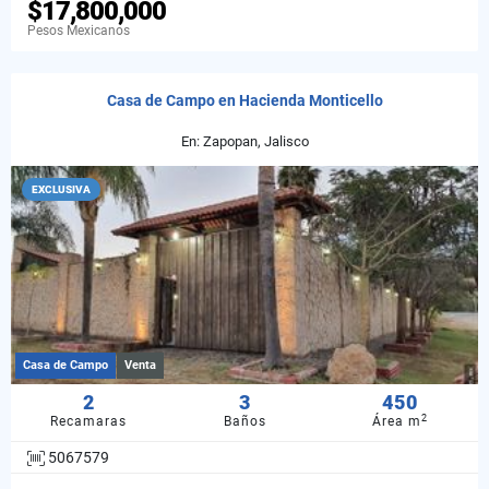
$17,800,000
Pesos Mexicanos
Casa de Campo en Hacienda Monticello
En: Zapopan, Jalisco
EXCLUSIVA
Casa de Campo
Venta
2
3
450
2
Recamaras
Baños
Área m
5067579