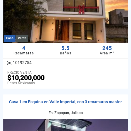
Casa
Venta
4
5.5
245
2
Recamaras
Baños
Área m
10192754
PRECIO VENTA
$10,200,000
Pesos Mexicanos
Casa 1 en Esquina en Valle Imperial, con 3 recamaras master
En: Zapopan, Jalisco