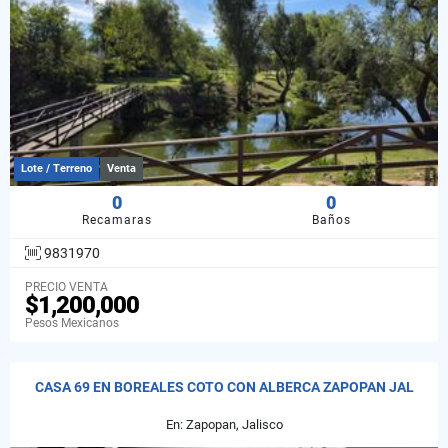
Lote / Terreno
Venta
0
0
Recamaras
Baños
9831970
PRECIO VENTA
$1,200,000
Pesos Mexicanos
CASA 69 EN BOREALES COTO CON ALBERCA ZAPOPAN JAL
En: Zapopan, Jalisco