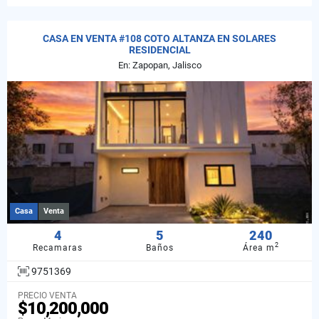
CASA EN VENTA #108 COTO ALTANZA EN SOLARES
RESIDENCIAL
En: Zapopan, Jalisco
Casa
Venta
4
5
240
2
Recamaras
Baños
Área m
9751369
PRECIO VENTA
$10,200,000