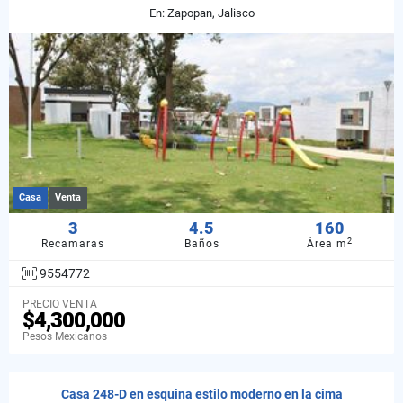
En: Zapopan, Jalisco
Casa
Venta
3
4.5
160
2
Recamaras
Baños
Área m
9554772
PRECIO VENTA
$4,300,000
Pesos Mexicanos
Casa 248-D en esquina estilo moderno en la cima