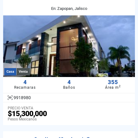
En: Zapopan, Jalisco
Casa
Venta
4
4
355
2
Recamaras
Baños
Área m
9918980
PRECIO VENTA
$15,300,000
Pesos Mexicanos