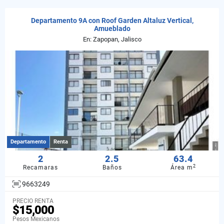
Departamento 9A con Roof Garden Altaluz Vertical,
Amueblado
En: Zapopan, Jalisco
Departamento
Renta
2
2.5
63.4
2
Recamaras
Baños
Área m
9663249
PRECIO RENTA
$15,000
Pesos Mexicanos