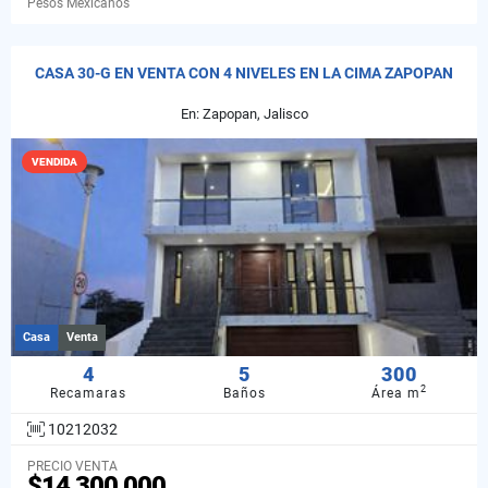
Pesos Mexicanos
CASA 30-G EN VENTA CON 4 NIVELES EN LA CIMA ZAPOPAN
En: Zapopan, Jalisco
VENDIDA
Casa
Venta
4
5
300
2
Recamaras
Baños
Área m
10212032
PRECIO VENTA
$14,300,000