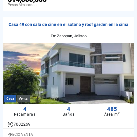
Pesos Mexicanos
Casa 49 con sala de cine en el sotano y roof garden en la cima
En: Zapopan, Jalisco
Casa
Venta
4
4
485
2
Recamaras
Baños
Área m
7082269
PRECIO VENTA