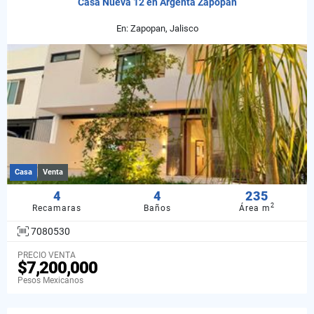
Casa Nueva 12 en Argenta Zapopan
En: Zapopan, Jalisco
Casa
Venta
4
4
235
2
Recamaras
Baños
Área m
7080530
PRECIO VENTA
$7,200,000
Pesos Mexicanos