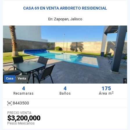
CASA 69 EN VENTA ARBORETO RESIDENCIAL
En: Zapopan, Jalisco
Casa
Venta
4
4
175
2
Recamaras
Baños
Área m
8443500
PRECIO VENTA
$3,200,000
Pesos Mexicanos