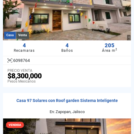
Casa
Venta
4
4
205
2
Recamaras
Baños
Área m
6098764
PRECIO VENTA
$8,300,000
Pesos Mexicanos
Casa 97 Solares con Roof garden Sistema Inteligente
En: Zapopan, Jalisco
VENDIDA