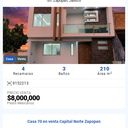
En: Zapopan, Jalisco
Casa
Venta
4
3
210
2
Recamaras
Baños
Área m
9152213
PRECIO VENTA
$8,000,000
Pesos Mexicanos
Casa 70 en venta Capital Norte Zapopan