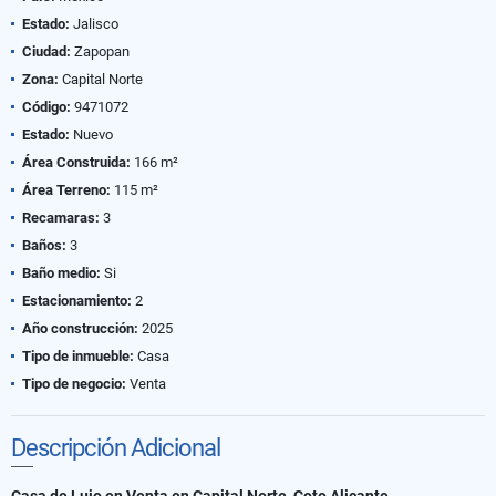
Estado:
Jalisco
Ciudad:
Zapopan
Zona:
Capital Norte
Código:
9471072
Estado:
Nuevo
Área Construida:
166 m²
Área Terreno:
115 m²
Recamaras:
3
Baños:
3
Baño medio:
Si
Estacionamiento:
2
Año construcción:
2025
Tipo de inmueble:
Casa
Tipo de negocio:
Venta
Descripción Adicional
Casa de Lujo en Venta en Capital Norte, Coto Alicante