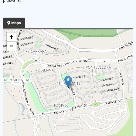
plusvalía.
Mapa
+
−