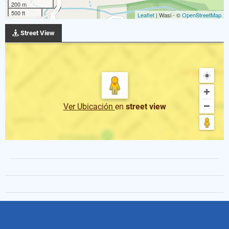
200 m
500 ft
Leaflet
| Wasi - ©
OpenStreetMap
Street View
Ver Ubicación
en
street view