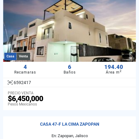
Casa
Venta
4
6
194.40
2
Recamaras
Baños
Área m
6592417
PRECIO VENTA
$6,450,000
Pesos Mexicanos
CASA 47-F LA CIMA ZAPOPAN
En: Zapopan, Jalisco