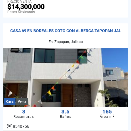
PRECIO VENTA
$14,300,000
Pesos Mexicanos
CASA 69 EN BOREALES COTO CON ALBERCA ZAPOPAN JAL
En: Zapopan, Jalisco
Casa
Venta
3
3.5
165
2
Recamaras
Baños
Área m
8540756