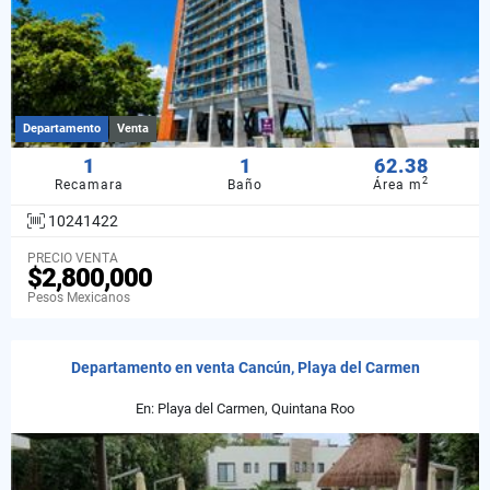
Departamento
Venta
1
1
62.38
2
Recamara
Baño
Área m
10241422
PRECIO VENTA
$2,800,000
Pesos Mexicanos
Departamento en venta Cancún, Playa del Carmen
En: Playa del Carmen, Quintana Roo