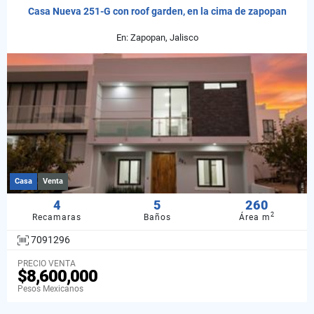
Casa Nueva 251-G con roof garden, en la cima de zapopan
En: Zapopan, Jalisco
Casa
Venta
4
5
260
2
Recamaras
Baños
Área m
7091296
PRECIO VENTA
$8,600,000
Pesos Mexicanos