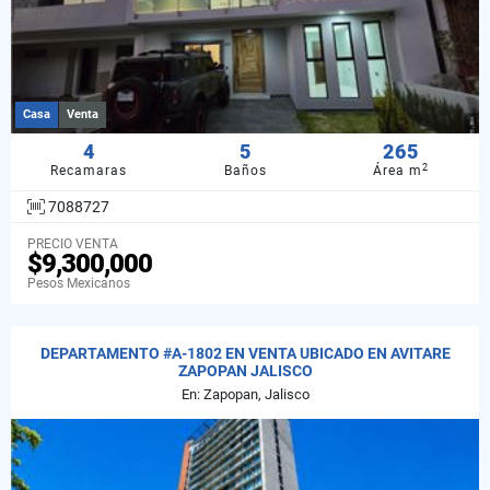
Casa
Venta
4
5
265
2
Recamaras
Baños
Área m
7088727
PRECIO VENTA
$9,300,000
Pesos Mexicanos
DEPARTAMENTO #A-1802 EN VENTA UBICADO EN AVITARE
ZAPOPAN JALISCO
En: Zapopan, Jalisco