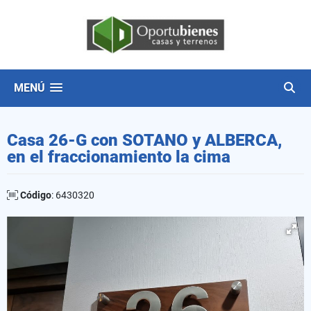
MENÚ
Casa 26-G con SOTANO y ALBERCA,
en el fraccionamiento la cima
Código
: 6430320