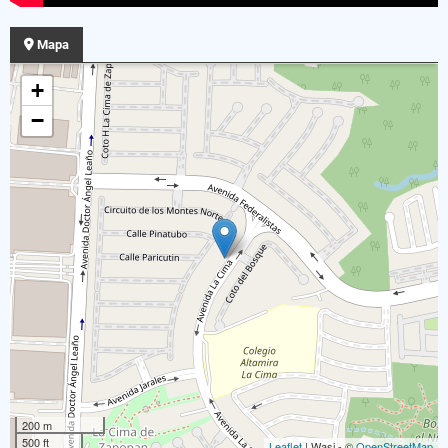
Mapa
+
−
200 m
500 ft
Leaflet
| Wasi - ©
OpenStreetMap