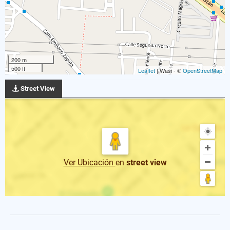
200 m
500 ft
Leaflet
| Wasi - ©
OpenStreetMap
Street View
Ver Ubicación
en
street view