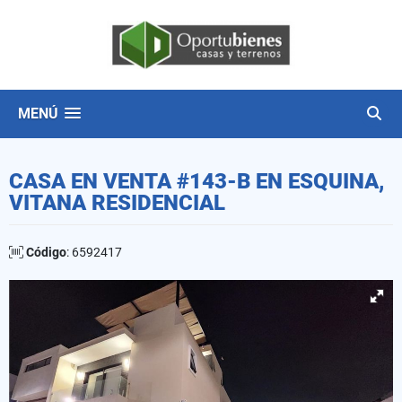
MENÚ
CASA EN VENTA #143-B EN ESQUINA,
VITANA RESIDENCIAL
Código
: 6592417