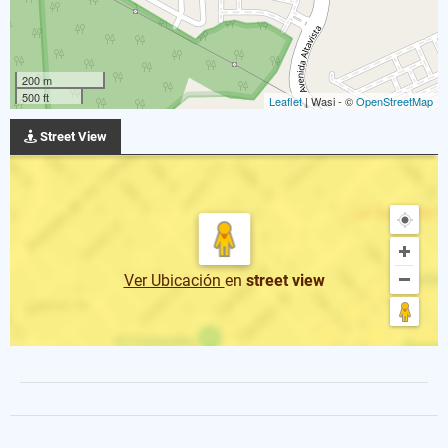
200 m
500 ft
Leaflet
| Wasi - ©
OpenStreetMap
Street View
Ver Ubicación
en
street view