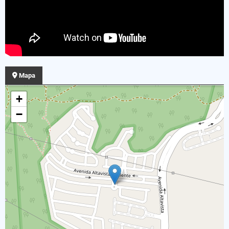
Mapa
+
−