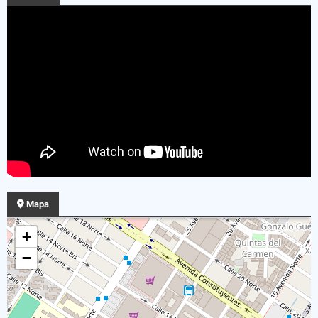
Mapa
+
−