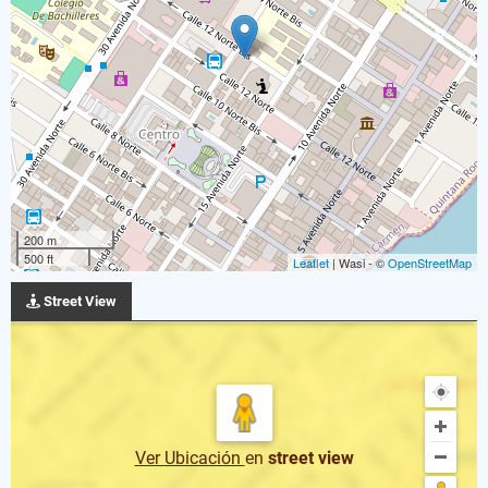
200 m
500 ft
Leaflet
| Wasi - ©
OpenStreetMap
Street View
Ver Ubicación
en
street view