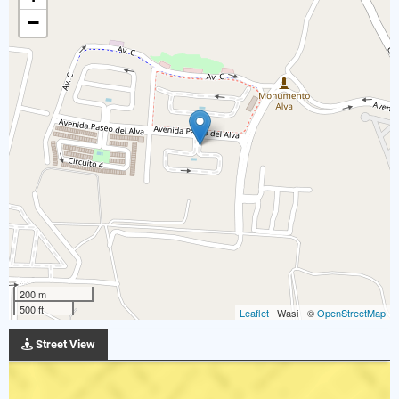
−
200 m
500 ft
Leaflet
| Wasi - ©
OpenStreetMap
Street View