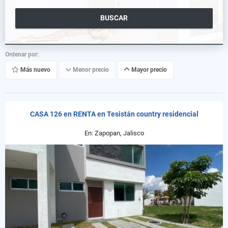
BUSCAR
Ordenar por:
Más nuevo
Menor precio
Mayor precio
CASA 126 en RENTA en Tesistán country residencial
En: Zapopan, Jalisco