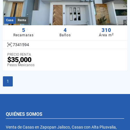
Casa
Renta
5
4
310
2
Recamaras
Baños
Área m
7341594
PRECIO RENTA
$35,000
Pesos Mexicanos
1
QUIÉNES SOMOS
Venta de Casas en Zapopan Jalisco, Casas con Alta Plusvalia,