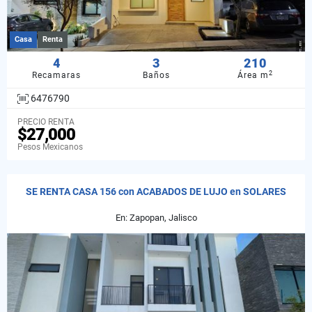
Casa
Renta
4
3
210
2
Recamaras
Baños
Área m
6476790
PRECIO RENTA
$27,000
Pesos Mexicanos
SE RENTA CASA 156 con ACABADOS DE LUJO en SOLARES
En: Zapopan, Jalisco