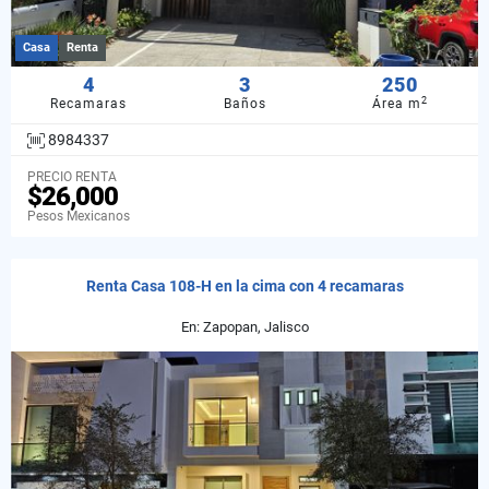
Casa
Renta
4
3
250
2
Recamaras
Baños
Área m
8984337
PRECIO RENTA
$26,000
Pesos Mexicanos
Renta Casa 108-H en la cima con 4 recamaras
En: Zapopan, Jalisco