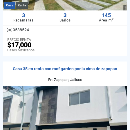
Casa
Renta
3
3
145
2
Recamaras
Baños
Área m
9538524
PRECIO RENTA
$17,000
Pesos Mexicanos
Casa 35 en renta con roof garden por la cima de zapopan
En: Zapopan, Jalisco