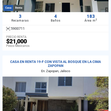
Casa
Renta
3
4
183
2
Recamaras
Baños
Área m
5900711
PRECIO RENTA
$21,000
Pesos Mexicanos
CASA EN RENTA 19-F CON VISTA AL BOSQUE EN LA CIMA
ZAPOPAN
En: Zapopan, Jalisco