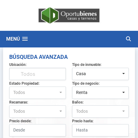
MENÚ
BÚSQUEDA AVANZADA
Ubicación:
Tipo de inmueble:
Casa
Estado Propiedad:
Tipo de negocio:
Todos
Renta
Recamaras:
Baños:
Todos
Todos
Precio desde:
Precio hasta: