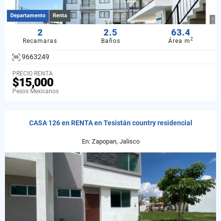
Departamento
Renta
2
2.5
63.4
2
Recamaras
Baños
Área m
9663249
PRECIO RENTA
$15,000
Pesos Mexicanos
CASA 126 en RENTA en Tesistán country residencial
En: Zapopan, Jalisco