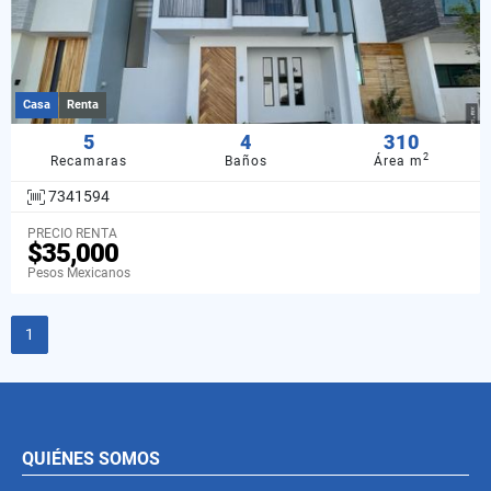
Casa
Renta
5
4
310
2
Recamaras
Baños
Área m
7341594
PRECIO RENTA
$35,000
Pesos Mexicanos
1
QUIÉNES SOMOS