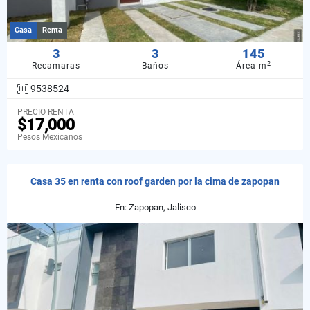
Casa
Renta
3
3
145
2
Recamaras
Baños
Área m
9538524
PRECIO RENTA
$17,000
Pesos Mexicanos
Casa 35 en renta con roof garden por la cima de zapopan
En: Zapopan, Jalisco