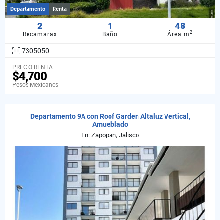
Departamento
Renta
2
1
48
2
Recamaras
Baño
Área m
7305050
PRECIO RENTA
$4,700
Pesos Mexicanos
Departamento 9A con Roof Garden Altaluz Vertical,
Amueblado
En: Zapopan, Jalisco