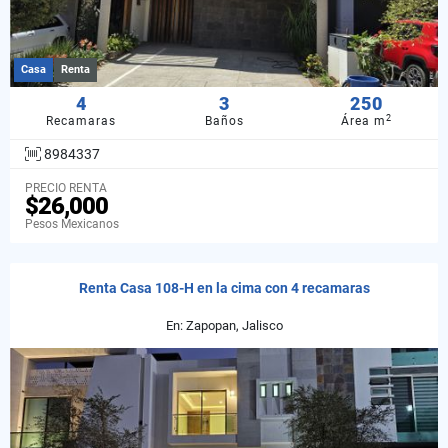
Casa
Renta
4
3
250
2
Recamaras
Baños
Área m
8984337
PRECIO RENTA
$26,000
Pesos Mexicanos
Renta Casa 108-H en la cima con 4 recamaras
En: Zapopan, Jalisco