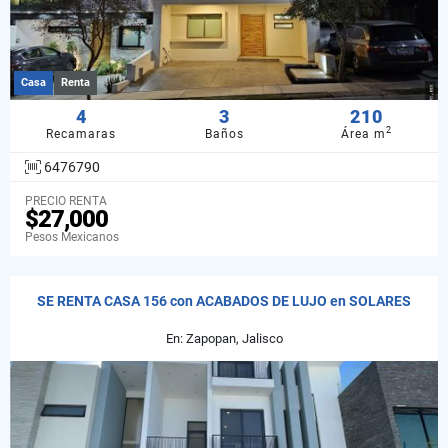
Casa
Renta
4
3
210
2
Recamaras
Baños
Área m
6476790
PRECIO RENTA
$27,000
Pesos Mexicanos
SE RENTA CASA 156 con ACABADOS DE LUJO en SOLARES
En: Zapopan, Jalisco