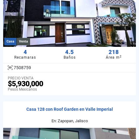
Casa
Venta
4
4.5
218
2
Recamaras
Baños
Área m
7508759
PRECIO VENTA
$5,930,000
Pesos Mexicanos
Casa 128 con Roof Garden en Valle Imperial
En: Zapopan, Jalisco