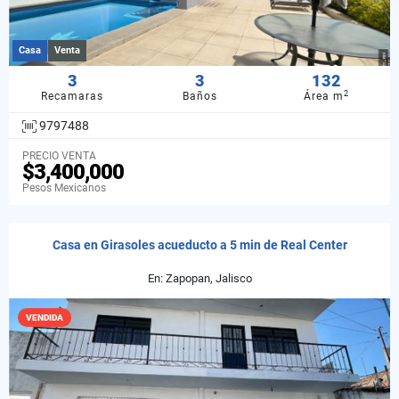
Casa
Venta
3
3
132
2
Recamaras
Baños
Área m
9797488
PRECIO VENTA
$3,400,000
Pesos Mexicanos
Casa en Girasoles acueducto a 5 min de Real Center
En: Zapopan, Jalisco
VENDIDA