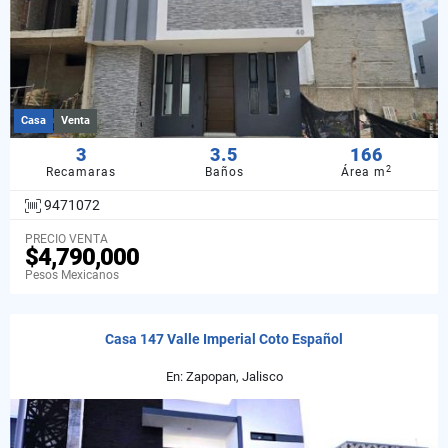
Casa
Venta
3
3.5
166
2
Recamaras
Baños
Área m
9471072
PRECIO VENTA
$4,790,000
Pesos Mexicanos
Casa 147 Valle Imperial Coto Español
En: Zapopan, Jalisco