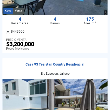
Casa
Venta
4
4
175
2
Recamaras
Baños
Área m
8443500
PRECIO VENTA
$3,200,000
Pesos Mexicanos
Casa 93 Tesistan Country Residencial
En: Zapopan, Jalisco