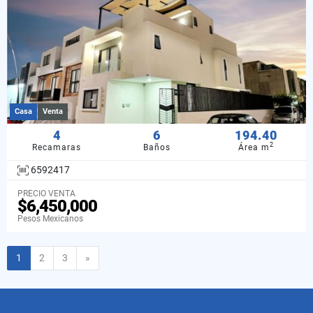
Casa
Venta
4
6
194.40
2
Recamaras
Baños
Área m
6592417
PRECIO VENTA
$6,450,000
Pesos Mexicanos
Siguiente
1
2
3
»