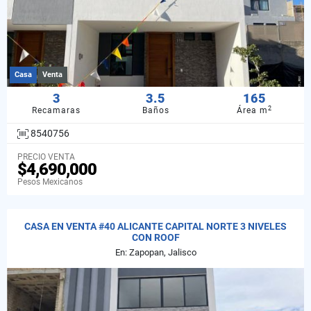
Casa
Venta
3
3.5
165
2
Recamaras
Baños
Área m
8540756
PRECIO VENTA
$4,690,000
Pesos Mexicanos
CASA EN VENTA #40 ALICANTE CAPITAL NORTE 3 NIVELES
CON ROOF
En: Zapopan, Jalisco