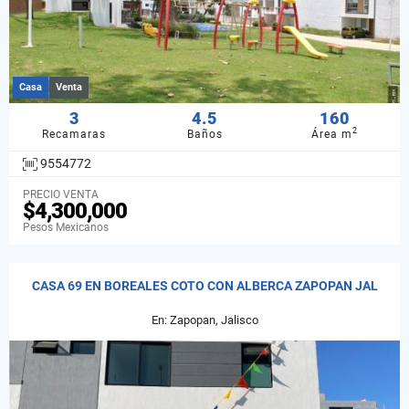
Casa
Venta
3
4.5
160
2
Recamaras
Baños
Área m
9554772
PRECIO VENTA
$4,300,000
Pesos Mexicanos
CASA 69 EN BOREALES COTO CON ALBERCA ZAPOPAN JAL
En: Zapopan, Jalisco