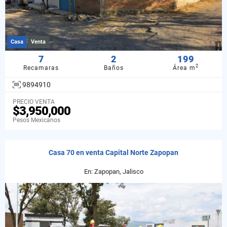
Casa
Venta
7
2
199
2
Recamaras
Baños
Área m
9894910
PRECIO VENTA
$3,950,000
Pesos Mexicanos
Casa 70 en venta Capital Norte Zapopan
En: Zapopan, Jalisco