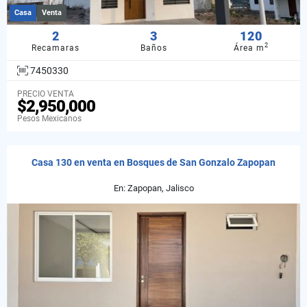
Casa
Venta
2
3
120
2
Recamaras
Baños
Área m
7450330
PRECIO VENTA
$2,950,000
Pesos Mexicanos
Casa 130 en venta en Bosques de San Gonzalo Zapopan
En: Zapopan, Jalisco