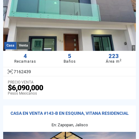
Casa
Venta
4
5
223
2
Recamaras
Baños
Área m
7162439
PRECIO VENTA
$6,090,000
Pesos Mexicanos
CASA EN VENTA #143-B EN ESQUINA, VITANA RESIDENCIAL
En: Zapopan, Jalisco