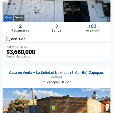
Casa
Venta
2
3
183
2
Recamaras
Baños
Área m
8581037
PRECIO VENTA
$3,680,000
Pesos Mexicanos
Casa en Venta – La Soledad Nextipac (El Cerrito), Zapopan,
Jalisco
En: Zapopan, Jalisco