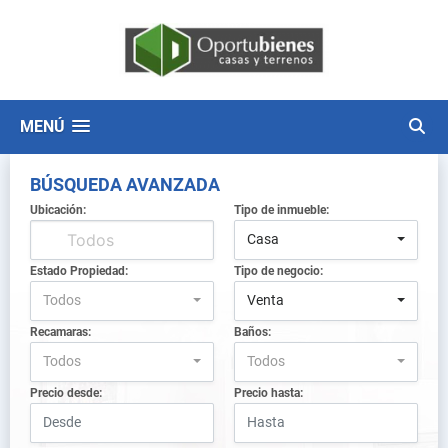
MENÚ
BÚSQUEDA AVANZADA
Ubicación:
Tipo de inmueble:
Casa
Estado Propiedad:
Tipo de negocio:
Todos
Venta
Recamaras:
Baños:
Todos
Todos
Precio desde:
Precio hasta: