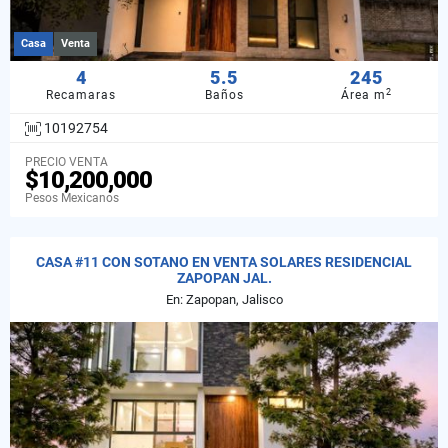
Casa
Venta
4
5.5
245
2
Recamaras
Baños
Área m
10192754
PRECIO VENTA
$10,200,000
Pesos Mexicanos
CASA #11 CON SOTANO EN VENTA SOLARES RESIDENCIAL
ZAPOPAN JAL.
En: Zapopan, Jalisco