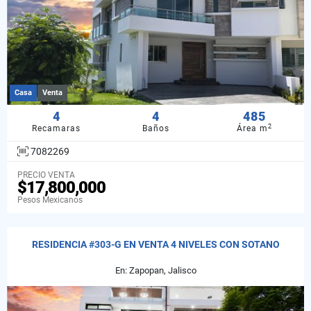
Casa
Venta
4
4
485
2
Recamaras
Baños
Área m
7082269
PRECIO VENTA
$17,800,000
Pesos Mexicanos
RESIDENCIA #303-G EN VENTA 4 NIVELES CON SOTANO
En: Zapopan, Jalisco