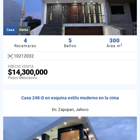
Casa
Venta
4
5
300
2
Recamaras
Baños
Área m
10212032
PRECIO VENTA
$14,300,000
Pesos Mexicanos
Casa 248-D en esquina estilo moderno en la cima
En: Zapopan, Jalisco