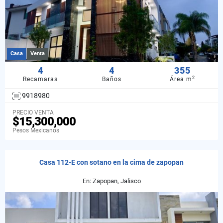
Casa
Venta
4
4
355
2
Recamaras
Baños
Área m
9918980
PRECIO VENTA
$15,300,000
Pesos Mexicanos
Casa 112-E con sotano en la cima de zapopan
En: Zapopan, Jalisco