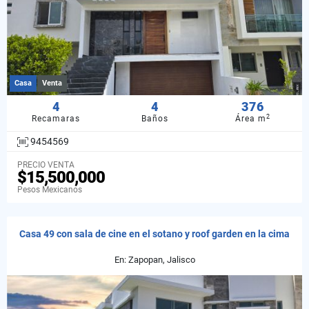
Casa
Venta
4
4
376
2
Recamaras
Baños
Área m
9454569
PRECIO VENTA
$15,500,000
Pesos Mexicanos
Casa 49 con sala de cine en el sotano y roof garden en la cima
En: Zapopan, Jalisco