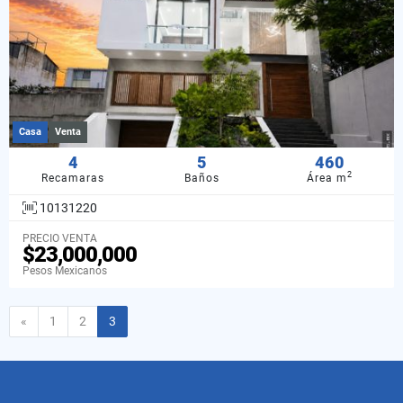
Casa
Venta
4
5
460
2
Recamaras
Baños
Área m
10131220
PRECIO VENTA
$23,000,000
Pesos Mexicanos
Anterior
«
1
2
3