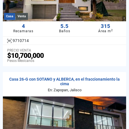
Casa
Venta
4
5.5
315
2
Recamaras
Baños
Área m
9710714
PRECIO VENTA
$10,700,000
Pesos Mexicanos
Casa 26-G con SOTANO y ALBERCA, en el fraccionamiento la
cima
En: Zapopan, Jalisco