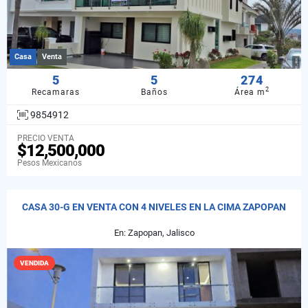
Casa
Venta
5
5
274
2
Recamaras
Baños
Área m
9854912
PRECIO VENTA
$12,500,000
Pesos Mexicanos
CASA 30-G EN VENTA CON 4 NIVELES EN LA CIMA ZAPOPAN
En: Zapopan, Jalisco
VENDIDA