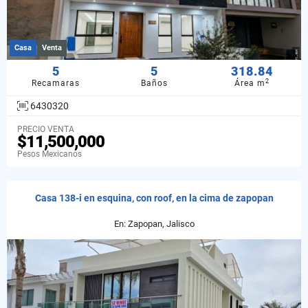
Casa
Venta
5
5
318.84
2
Recamaras
Baños
Área m
6430320
PRECIO VENTA
$11,500,000
Pesos Mexicanos
Casa 138-i en esquina, con roof, en la cima de zapopan
En: Zapopan, Jalisco