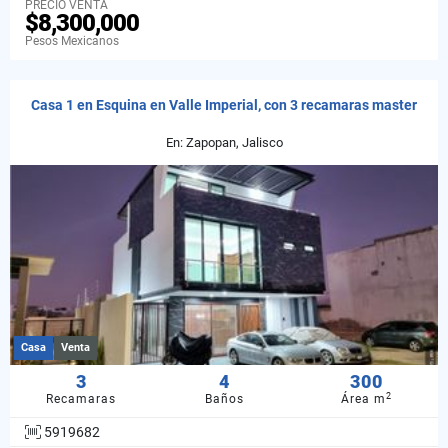
PRECIO VENTA
$8,300,000
Pesos Mexicanos
Casa 1 en Esquina en Valle Imperial, con 3 recamaras master
En: Zapopan, Jalisco
Casa
Venta
3
4
300
2
Recamaras
Baños
Área m
5919682