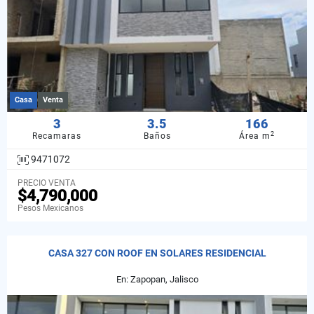
Casa
Venta
3
3.5
166
2
Recamaras
Baños
Área m
9471072
PRECIO VENTA
$4,790,000
Pesos Mexicanos
CASA 327 CON ROOF EN SOLARES RESIDENCIAL
En: Zapopan, Jalisco