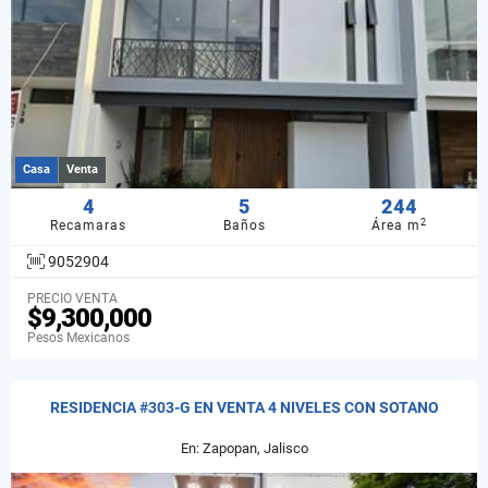
Casa
Venta
4
5
244
2
Recamaras
Baños
Área m
9052904
PRECIO VENTA
$9,300,000
Pesos Mexicanos
RESIDENCIA #303-G EN VENTA 4 NIVELES CON SOTANO
En: Zapopan, Jalisco