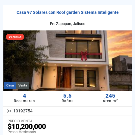
Casa 97 Solares con Roof garden Sistema Inteligente
En: Zapopan, Jalisco
VENDIDA
Casa
Venta
4
5.5
245
2
Recamaras
Baños
Área m
10192754
PRECIO VENTA
$10,200,000
Pesos Mexicanos