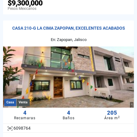
$9,300,000
Pesos Mexicanos
CASA 210-G LA CIMA ZAPOPAN, EXCELENTES ACABADOS
En: Zapopan, Jalisco
Casa
Venta
4
4
205
2
Recamaras
Baños
Área m
6098764