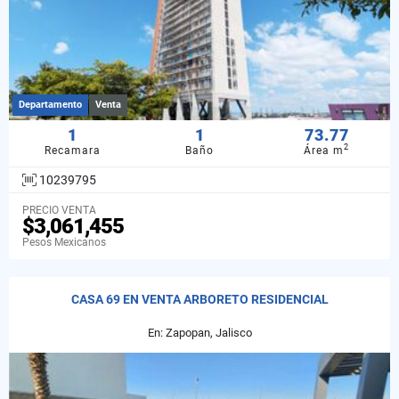
Departamento
Venta
1
1
73.77
2
Recamara
Baño
Área m
10239795
PRECIO VENTA
$3,061,455
Pesos Mexicanos
CASA 69 EN VENTA ARBORETO RESIDENCIAL
En: Zapopan, Jalisco