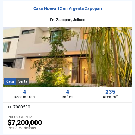
Casa Nueva 12 en Argenta Zapopan
En: Zapopan, Jalisco
Casa
Venta
4
4
235
2
Recamaras
Baños
Área m
7080530
PRECIO VENTA
$7,200,000
Pesos Mexicanos