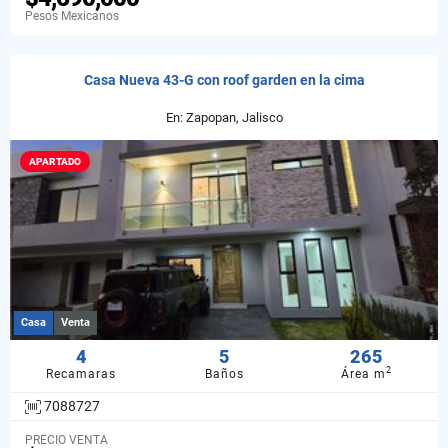
Pesos Mexicanos
Casa Nueva 43-G con roof garden en la cima
En: Zapopan, Jalisco
APARTADO
Casa
Venta
4
5
265
2
Recamaras
Baños
Área m
7088727
PRECIO VENTA