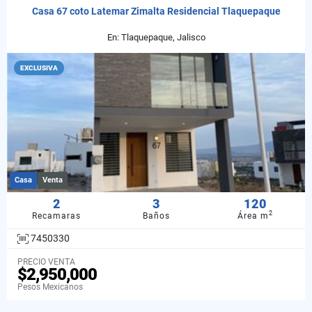
Casa 67 coto Latemar Zimalta Residencial Tlaquepaque
En: Tlaquepaque, Jalisco
EXCLUSIVA
Casa
Venta
2
3
120
2
Recamaras
Baños
Área m
7450330
PRECIO VENTA
$2,950,000
Pesos Mexicanos