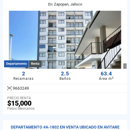
En: Zapopan, Jalisco
Departamento
Renta
2
2.5
63.4
2
Recamaras
Baños
Área m
9663249
PRECIO RENTA
$15,000
Pesos Mexicanos
DEPARTAMENTO #A-1802 EN VENTA UBICADO EN AVITARE