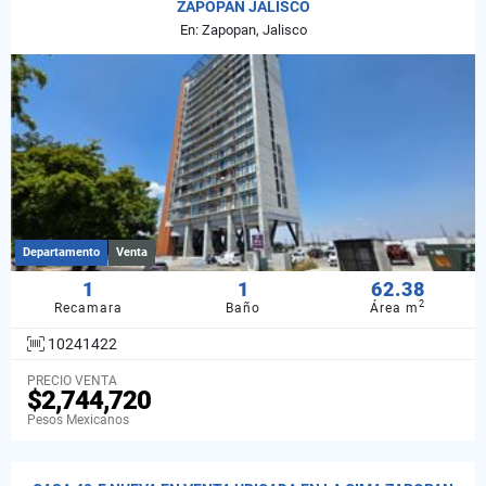
ZAPOPAN JALISCO
En: Zapopan, Jalisco
Departamento
Venta
1
1
62.38
2
Recamara
Baño
Área m
10241422
PRECIO VENTA
$2,744,720
Pesos Mexicanos