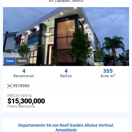
En: Zapopan, Jalisco
Casa
Venta
4
4
355
2
Recamaras
Baños
Área m
9918980
PRECIO VENTA
$15,300,000
Pesos Mexicanos
Departamento 9A con Roof Garden Altaluz Vertical,
Amueblado