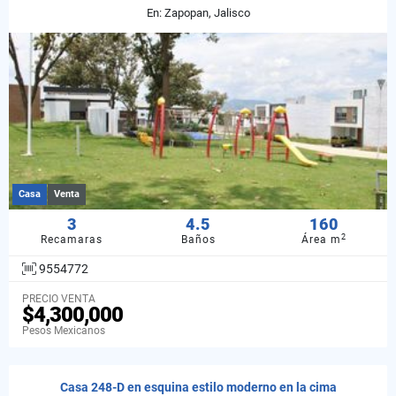
En: Zapopan, Jalisco
Casa
Venta
3
4.5
160
2
Recamaras
Baños
Área m
9554772
PRECIO VENTA
$4,300,000
Pesos Mexicanos
Casa 248-D en esquina estilo moderno en la cima