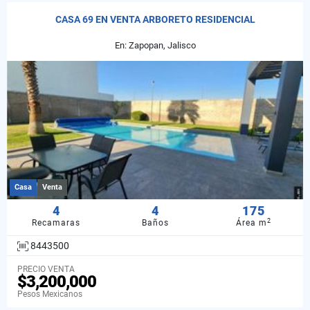
CASA 69 EN VENTA ARBORETO RESIDENCIAL
En: Zapopan, Jalisco
Casa
Venta
4
4
175
2
Recamaras
Baños
Área m
8443500
PRECIO VENTA
$3,200,000
Pesos Mexicanos