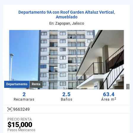
Departamento 9A con Roof Garden Altaluz Vertical,
Amueblado
En: Zapopan, Jalisco
Departamento
Renta
2
2.5
63.4
2
Recamaras
Baños
Área m
9663249
PRECIO RENTA
$15,000
Pesos Mexicanos