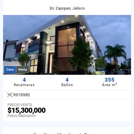
En: Zapopan, Jalisco
Casa
Venta
4
4
355
2
Recamaras
Baños
Área m
9918980
PRECIO VENTA
$15,300,000
Pesos Mexicanos