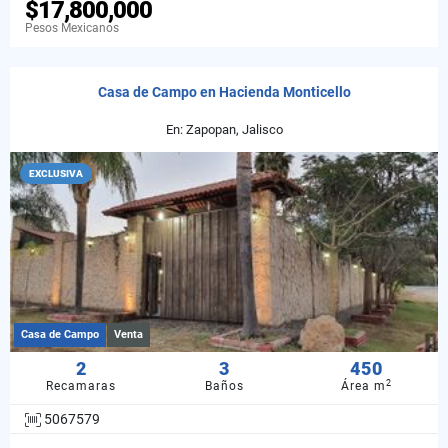
$17,800,000
Pesos Mexicanos
Casa de Campo en Hacienda Monticello
En: Zapopan, Jalisco
EXCLUSIVA
Casa de Campo
Venta
2
3
450
2
Recamaras
Baños
Área m
5067579