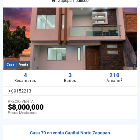
En: Zapopan, Jalisco
Casa
Venta
4
3
210
2
Recamaras
Baños
Área m
9152213
PRECIO VENTA
$8,000,000
Pesos Mexicanos
Casa 70 en venta Capital Norte Zapopan