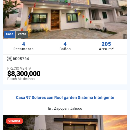
Casa
Venta
4
4
205
2
Recamaras
Baños
Área m
6098764
PRECIO VENTA
$8,300,000
Pesos Mexicanos
Casa 97 Solares con Roof garden Sistema Inteligente
En: Zapopan, Jalisco
VENDIDA