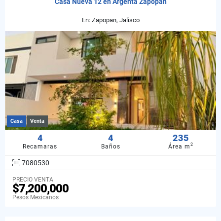
Casa Nueva 12 en Argenta Zapopan
En: Zapopan, Jalisco
Casa
Venta
4
4
235
2
Recamaras
Baños
Área m
7080530
PRECIO VENTA
$7,200,000
Pesos Mexicanos