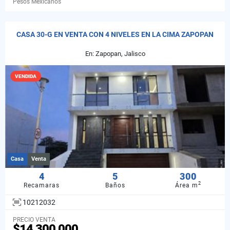
Pesos Mexicanos
CASA 30-G EN VENTA CON 4 NIVELES EN LA CIMA ZAPOPAN
En: Zapopan, Jalisco
VENDIDA
Casa
Venta
4
5
300
2
Recamaras
Baños
Área m
10212032
PRECIO VENTA
$14,300,000