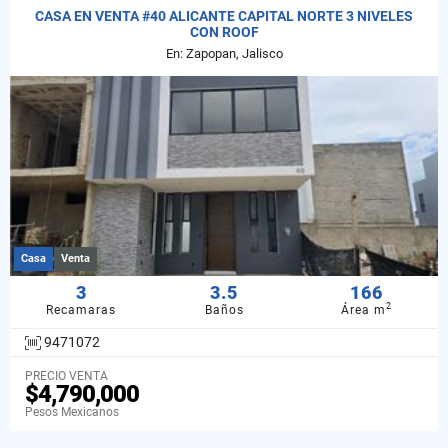
CASA EN VENTA #40 ALICANTE CAPITAL NORTE 3 NIVELES
CON ROOF
En: Zapopan, Jalisco
Casa
Venta
3
3.5
166
2
Recamaras
Baños
Área m
9471072
PRECIO VENTA
$4,790,000
Pesos Mexicanos