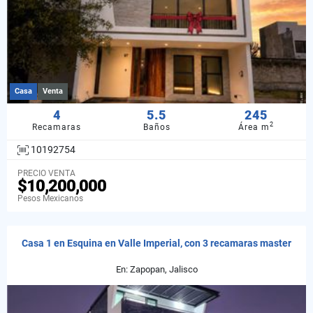
Casa
Venta
4
5.5
245
2
Recamaras
Baños
Área m
10192754
PRECIO VENTA
$10,200,000
Pesos Mexicanos
Casa 1 en Esquina en Valle Imperial, con 3 recamaras master
En: Zapopan, Jalisco