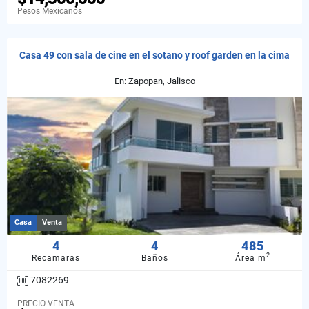
Pesos Mexicanos
Casa 49 con sala de cine en el sotano y roof garden en la cima
En: Zapopan, Jalisco
Casa
Venta
4
4
485
2
Recamaras
Baños
Área m
7082269
PRECIO VENTA