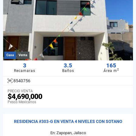
Casa
Venta
3
3.5
165
2
Recamaras
Baños
Área m
8540756
PRECIO VENTA
$4,690,000
Pesos Mexicanos
RESIDENCIA #303-G EN VENTA 4 NIVELES CON SOTANO
En: Zapopan, Jalisco