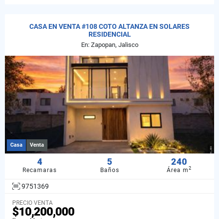
CASA EN VENTA #108 COTO ALTANZA EN SOLARES
RESIDENCIAL
En: Zapopan, Jalisco
Casa
Venta
4
5
240
2
Recamaras
Baños
Área m
9751369
PRECIO VENTA
$10,200,000