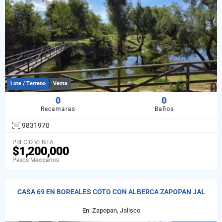
Lote / Terreno
Venta
0
0
Recamaras
Baños
9831970
PRECIO VENTA
$1,200,000
Pesos Mexicanos
CASA 69 EN BOREALES COTO CON ALBERCA ZAPOPAN JAL
En: Zapopan, Jalisco