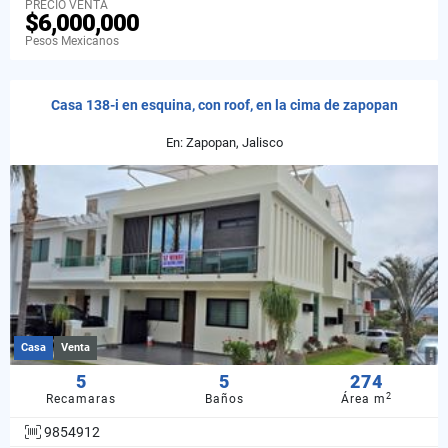
PRECIO VENTA
$6,000,000
Pesos Mexicanos
Casa 138-i en esquina, con roof, en la cima de zapopan
En: Zapopan, Jalisco
Casa
Venta
5
5
274
2
Recamaras
Baños
Área m
9854912